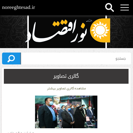
noreeghtesad.ir
گالری تصاویر
مشاهده گالری تصاویر بیشتر
چهارشنبه ۶ مرداد ۰