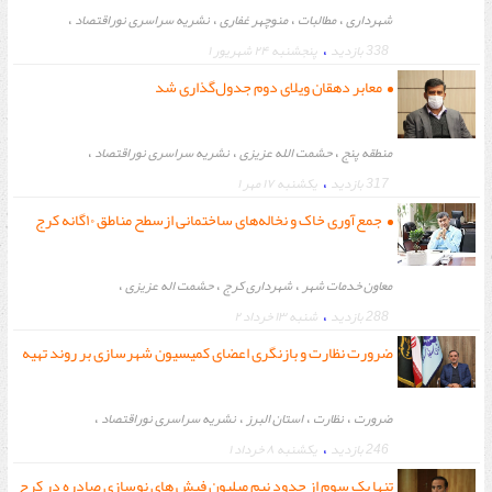
،
،
،
،
شهرداری
مطالبات
منوچهر غفاری
نشریه سراسری نوراقتصاد
،
338 بازدید
پنجشنبه ۲۴ شهریور ۱
معابر دهقان ویلای دوم جدول‌گذاری شد
،
،
،
منطقه پنج
حشمت الله عزیزی
نشریه سراسری نوراقتصاد
،
317 بازدید
يكشنبه ۱۷ مهر ۱
جمع‌آوری خاک و نخاله‌های ساختمانی ازسطح مناطق ۱۰گانه کرج
،
،
،
معاون خدمات شهر
شهرداری کرج
حشمت اله عزیزی
،
288 بازدید
شنبه ۱۳ خرداد ۲
،
نشریه سراسری نوراقتصاد
ضرورت نظارت و بازنگری اعضای کمیسیون شهرسازی بر روند تهیه
طرح تفصیلی آتی کرج
،
،
،
،
ضرورت
نظارت
استان البرز
نشریه سراسری نوراقتصاد
،
246 بازدید
يكشنبه ۸ خرداد ۱
تنها یک سوم از حدود نیم میلیون فیش های نوسازی صادره در کرج