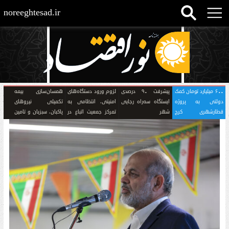
noreeghtesad.ir
۶۰۰ میلیارد تومان کمک
پیشرفت ۹۰ درصدی
لزوم ورود دستگاه‌های
همسان‌سازی بیمه
دولتی به پروژه
ایستگاه سه‌راه رجایی
امنیتی، انتظامی به
تکمیلی نیروهای
قطارشهری کرج
شهر
تمرکز جمعیت اتباع در
پاکبان، سبزبان و تامین
اختصاص می‌یابد
برخی محلات کم
نیرو
برخوردار کرج